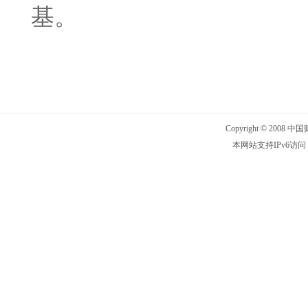
基。
Copyright © 2008 
本网站支持IPv6访