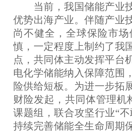
当前，我国储能产业技
优势出海产业。伴随产业
尚不健全，全球保险市场
慎，一定程度上制约了我
点，共同体主动发挥平台
电化学储能纳入保障范围
险供给短板。为进一步拓
财险发起，共同体管理机
课题组，联合攻坚行业“不
持续完善储能全生命周期