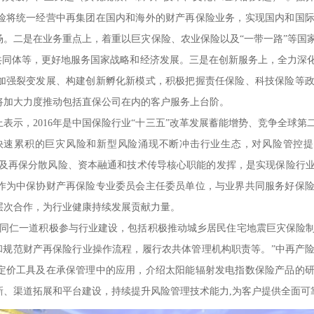
险将统一经营中再集团在国内和海外的财产再保险业务，实现国内和国
场。二是在业务重点上，着重以巨灾保险、农业保险以及“一带一路”等国
”共同体等，更好地服务国家战略和经济发展。三是在创新服务上，全力深
加强裂变发展、构建创新孵化新模式，积极把握责任保险、科技保险等
将加大力度推动包括直保公司在内的客户服务上台阶。
示，2016年是中国保险行业“十三五”改革发展蓄能增势、竞争全球第
快速累积的巨灾风险和新型风险涌现不断冲击行业生态，对风险管控提
动以及再保分散风险、资本融通和技术传导核心职能的发挥，是实现保险行
作为中保协财产再保险专业委员会主任委员单位，与业界共同服务好保
层次合作，为行业健康持续发展贡献力量。
仁一道积极参与行业建设，包括积极推动城乡居民住宅地震巨灾保险制
点和规范财产再保险行业操作流程，履行农共体管理机构职责等。”中再产
定价工具及在承保管理中的应用，介绍太阳能辐射发电指数保险产品的
新、渠道拓展和平台建设，持续提升风险管理技术能力,为客户提供全面可