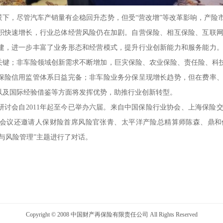
，尽管汽车产销量有企稳回升态势，但受“营改增”等改革影响，产险
积快速增长，行业总体经营风险仍在加剧。自营保险、相互保险、互联
建，进一步丰富了业务形态和经营模式，提升行业创新能力和服务能力
关键；非车险领域创新需求不断增加，巨灾保险、农业保险、责任险、科技
保险信用监管体系日益完备；非车险业务分保呈现增长趋势，但在费率
以及国际经验借鉴等方面将发挥优势，助推行业创新转型。
会自2011年起至今已举办六届。来自中国保险行业协会、上海保险
。会议还邀请人保财险首席风险官张青、太平洋产险总精算师陈森、鼎
与风险管理”主题进行了对话。
Copyright © 2008 中国财产再保险有限责任公司 All Rights Reserved