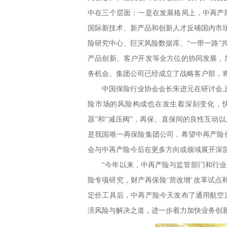
中在三个层面：一是在发展格局上，中再产
国际新技术、新产品和创新人才反哺国内市
险研究中心、巨灾风险数据库、“一带一路
产品创新、客户开发等全方位的协同发展，
务机会。集团公司已经成立了战略客户部，
中国保险行业协会会长朱进元在研讨会上表
险市场的风险构成也在发生着深刻变化，
器”和“减压阀”，再保、直保间的良性互
是我国唯一再保险集团公司，希望中再产险
会与中再产险今后在更多方向或领域展开深
“今年以来，中再产险与监管部门和行业同
险专项研究，财产再保险‘营改增’改革试
定价工具后，中再产险今天发布了通用航空
涝风险与解决之道，进一步着力加快业务创