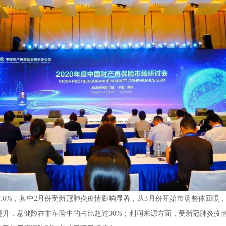
6%，其中2月份受新冠肺炎疫情影响显著，从3月份开始市场整体回暖
提升，意健险在非车险中的占比超过30%；利润来源方面，受新冠肺炎疫